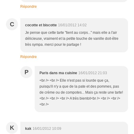
Répondre
C
cocotte et biscotte
16/01/2012 14:02
Je pense que cette tarte "tient au corps..." mais elle a l'air
délicieuse, vraiment et la petite touche de vanille doit-être
très sympa. merci pour le partage !
Répondre
P
Paris dans ma cuisine
16/01/2012 21:03
<br /> <br /> Elle n'est pas si lourde que ça,
puisqu'il n'y a que de la pate et des pommes, pas
de crème ou de compotes... Mais ça reste une tarte!
<br /> <br /> <br /> A très bientot<br /> <br /> <br />
<br />
K
kak
16/01/2012 10:09