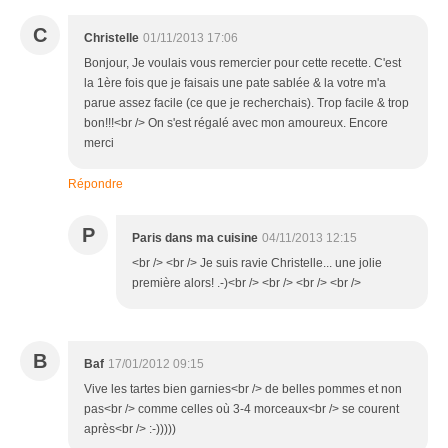
C
Christelle
01/11/2013 17:06
Bonjour, Je voulais vous remercier pour cette recette. C'est
la 1ère fois que je faisais une pate sablée & la votre m'a
parue assez facile (ce que je recherchais). Trop facile & trop
bon!!!<br /> On s'est régalé avec mon amoureux. Encore
merci
Répondre
P
Paris dans ma cuisine
04/11/2013 12:15
<br /> <br /> Je suis ravie Christelle... une jolie
première alors! .-)<br /> <br /> <br /> <br />
B
Baf
17/01/2012 09:15
Vive les tartes bien garnies<br /> de belles pommes et non
pas<br /> comme celles où 3-4 morceaux<br /> se courent
après<br /> :-)))))