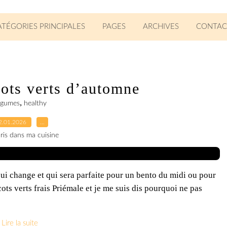
ATÉGORIES PRINCIPALES
PAGES
ARCHIVES
CONTAC
cots verts d’automne
,
égumes
healthy
2.01.2026
…
ris dans ma cuisine
 qui change et qui sera parfaite pour un bento du midi ou pour
icots verts frais Priémale et je me suis dis pourquoi ne pas
Lire la suite