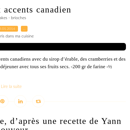
 accents canadien
akes - brioches
5.01.2014
…
ris dans ma cuisine
ents canadiens avec du sirop d’érable, des cramberries et des
t déjeuner avec tous ses fruits secs. -200 gr de farine -½
Lire la suite
e, d’après une recette de Yann
ouveur