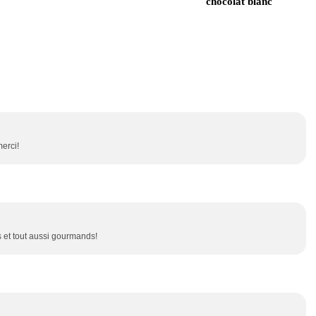
chocolat blanc
merci!
rs et tout aussi gourmands!