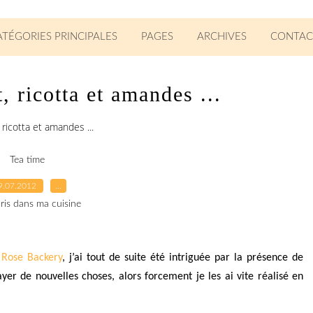
ATÉGORIES PRINCIPALES
PAGES
ARCHIVES
CONTAC
, ricotta et amandes ...
, ricotta et amandes ...
Tea time
9.07.2012
…
ris dans ma cuisine
e
Rose Backery
, j’ai tout de suite été intriguée par la présence de
er de nouvelles choses, alors forcement je les ai vite réalisé en