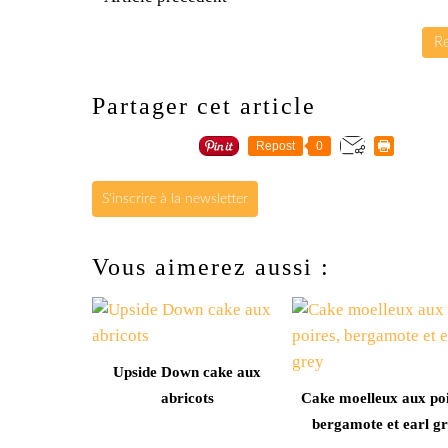
Re
Partager cet article
Repost
0
S'inscrire à la newsletter
Vous aimerez aussi :
Upside Down cake aux
abricots
Cake moelleux aux poi
bergamote et earl g