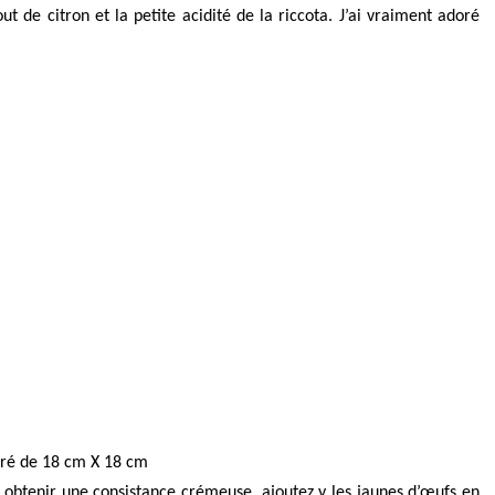
ut de citron et la petite acidité de la riccota. J’ai vraiment adoré
rré de 18 cm X 18 cm
 obtenir une consistance crémeuse, ajoutez y les jaunes d’œufs en