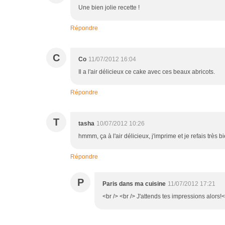
Une bien jolie recette !
Répondre
C
Co
11/07/2012 16:04
Il a l'air délicieux ce cake avec ces beaux abricots.
Répondre
T
tasha
10/07/2012 10:26
hmmm, ça à l'air délicieux, j'imprime et je refais très bie
Répondre
P
Paris dans ma cuisine
11/07/2012 17:21
<br /> <br /> J'attends tes impressions alors!<b