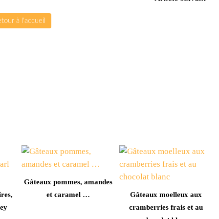
tour à l'accueil
Gâteaux pommes, amandes
res,
et caramel …
Gâteaux moelleux aux
rey
cramberries frais et au