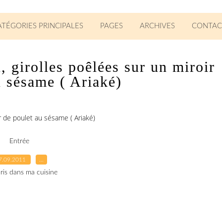
ATÉGORIES PRINCIPALES
PAGES
ARCHIVES
CONTAC
, girolles poêlées sur un miroir
u sésame ( Ariaké)
r de poulet au sésame ( Ariaké)
Entrée
7.09.2011
…
ris dans ma cuisine