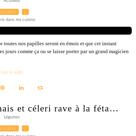
Actualité
5.11.2011
…
ris dans ma cuisine
e toutes nos papilles seront en émois et que cet instant
des jours comme ça ou se laisse porter par un grand magicien
Lire la suite
ais et céleri rave à la féta…
Légumes
4.11.2011
…