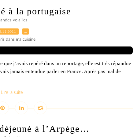
lé à la portugaise
iandes-volailles
8.11.2011
…
ris dans ma cuisine
te que j’avais repéré dans un reportage, elle est très répandue
avais jamais entendue parler en France. Après pas mal de
Lire la suite
i déjeuné à l’Arpège…