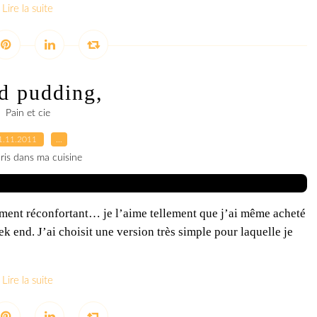
Lire la suite
d pudding,
Pain et cie
1.11.2011
…
ris dans ma cuisine
lement réconfortant… je l’aime tellement que j’ai même acheté
k end. J’ai choisit une version très simple pour laquelle je
Lire la suite