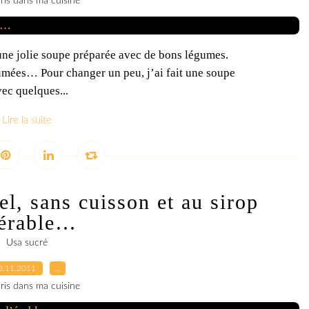
ris dans ma cuisine
’une jolie soupe préparée avec de bons légumes.
fumées… Pour changer un peu, j’ai fait une soupe
ec quelques...
Lire la suite
l, sans cuisson et au sirop
érable…
Usa sucré
3.11.2011
…
ris dans ma cuisine