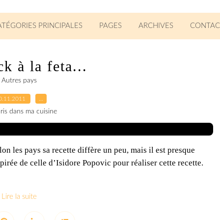
ATÉGORIES PRINCIPALES
PAGES
ARCHIVES
CONTAC
k à la feta...
Autres pays
0.11.2011
…
ris dans ma cuisine
lon les pays sa recette diffère un peu, mais il est presque
spirée de celle d’Isidore Popovic pour réaliser cette recette.
Lire la suite