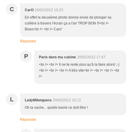
C
CarO
20/02/2012 10:23
En effet la deuxième photo donne envie de plonger sa
cuillère à travers l'écran ça a l'air TROP BON !!!<br />
Bises<br /> <br /> Caro'
Répondre
P
Paris dans ma cuisine
20/02/2012 17:47
<br /> <br /> Il ne te reste plus qu'à la faire alors! ;-)
<br /> <br /> <br /> A très vite<br /> <br /> <br /> <br
/>
L
LadyMilonguera
20/02/2012 10:12
Oh la vache... quelle tuerie ce doit être !
Répondre