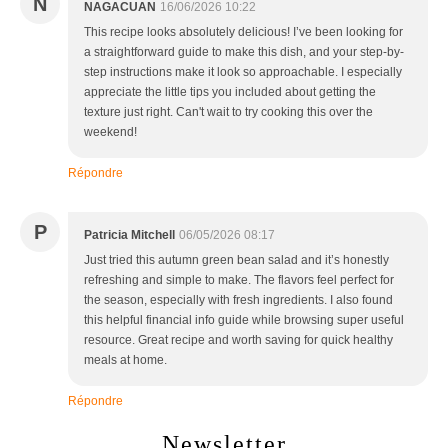
N
NAGACUAN
16/06/2026 10:22
This recipe looks absolutely delicious! I’ve been looking for
a straightforward guide to make this dish, and your step-by-
step instructions make it look so approachable. I especially
appreciate the little tips you included about getting the
texture just right. Can't wait to try cooking this over the
weekend!
Répondre
P
Patricia Mitchell
06/05/2026 08:17
Just tried this autumn green bean salad and it’s honestly
refreshing and simple to make. The flavors feel perfect for
the season, especially with fresh ingredients. I also found
this helpful financial info guide while browsing super useful
resource. Great recipe and worth saving for quick healthy
meals at home.
Répondre
Newsletter