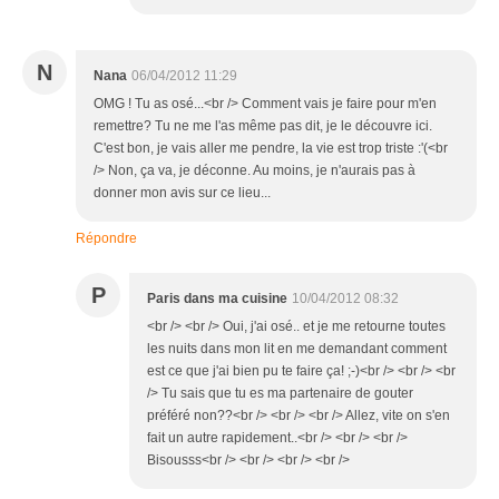
N
Nana
06/04/2012 11:29
OMG ! Tu as osé...<br /> Comment vais je faire pour m'en
remettre? Tu ne me l'as même pas dit, je le découvre ici.
C'est bon, je vais aller me pendre, la vie est trop triste :'(<br
/> Non, ça va, je déconne. Au moins, je n'aurais pas à
donner mon avis sur ce lieu...
Répondre
P
Paris dans ma cuisine
10/04/2012 08:32
<br /> <br /> Oui, j'ai osé.. et je me retourne toutes
les nuits dans mon lit en me demandant comment
est ce que j'ai bien pu te faire ça! ;-)<br /> <br /> <br
/> Tu sais que tu es ma partenaire de gouter
préféré non??<br /> <br /> <br /> Allez, vite on s'en
fait un autre rapidement..<br /> <br /> <br />
Bisousss<br /> <br /> <br /> <br />