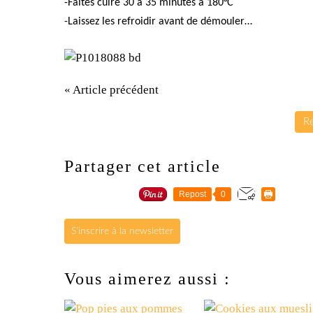
-Faites cuire 30 à 35 minutes à 180°C
-Laissez les refroidir avant de démouler…
« Article précédent
Re
Partager cet article
Repost
0
S'inscrire à la newsletter
Vous aimerez aussi :