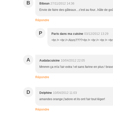
B
Biboun
27/11/2012 14:36
Envie de faire des gâteaux....c'est au four...hâte de goû
Répondre
P
Paris dans ma cuisine
03/12/2012 13:29
<br /> <br /> Alors????<br /> <br /> <br /> <br
A
Audalacuisine
10/04/2012 22:05
Mmmm ça m'a l'air extra ! et sans farine en plus ! brav
Répondre
D
Delphine
10/04/2012 11:03
amandes orange j'adore et ils ont l'air tout léger!
Répondre