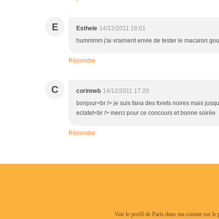
E
Esthele
14/12/2011 18:01
hummmm j'ai vraiment envie de tester le macaron gour
Répondre
C
corinneb
14/12/2011 17:20
bonjour<br /> je suis fana des forets noires mais jusque 
eclatet<br /> merci pour ce concours et bonne soirée
Répondre
Voir le profil de
Paris dans ma cuisine
sur le 