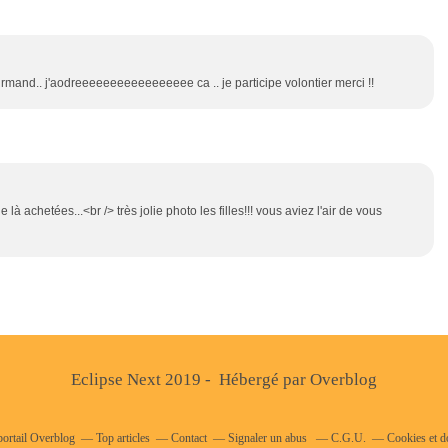
mand.. j'aodreeeeeeeeeeeeeeeee ca .. je participe volontier merci !!
là achetées...<br /> très jolie photo les filles!!! vous aviez l'air de vous
Eclipse Next 2019 - Hébergé par
Overblog
portail Overblog
Top articles
Contact
Signaler un abus
C.G.U.
Cookies et d