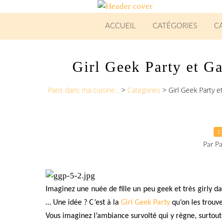
ACCUEIL
CATÉGORIES
C
Girl Geek Party et Ga
Paris dans ma cuisine...
>
Categories
>
Girl Geek Party e
1
Par Pa
Imaginez une nuée de fille un peu geek et très girly da
… Une idée ? C’est à la
Girl Geek Party
qu’on les trouve
Vous imaginez l’ambiance survolté qui y règne, surtou