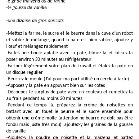
-6 gr de maïzena ou de farine
-½ gousse de vanille
-une dizaine de gros abricots
-Mettez la farine, le sucre et le beurre dans la cuve d’un robot
et sablez le mélange, quand la pate est bien sablée, ajoutez-y
l’œuf et mélangez rapidement
-Faites une boule aplatie avec la pate, filmez-la et laissez-la
poser environ 30 minutes au réfrigérateur
-Farinez légèrement votre plan de travail et étalez la pate en
un disque régulier
-Beurrez le moule (J’ai pour ma part utilisé un cercle à tarte)
-Apposez y la pate en appuyant bien sur les cotés
-Découpez le surplus de pate avec un couteau et remettez-la
au frais pendant au moins 30 minutes
-Pendant ce temps là, préparez la crème de noisettes en
battant avec un fouet le beurre et le sucre ensemble pour
obtenir une crème molle (attention ne beurre ne doit pas être
fondu mais juste très mou), ajoutez-y les graines de la gousse
de vanille
-Ajoutez-y la poudre de noisette et la maïzena et battez