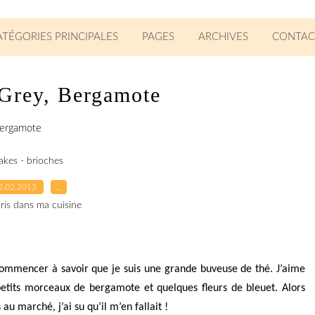
ATÉGORIES PRINCIPALES
PAGES
ARCHIVES
CONTAC
 Grey, Bergamote
Bergamote
akes - brioches
2.02.2013
…
ris dans ma cuisine
commencer à savoir que je suis une grande buveuse de thé. J’aime
petits morceaux de bergamote et quelques fleurs de bleuet. Alors
u marché, j’ai su qu’il m’en fallait !