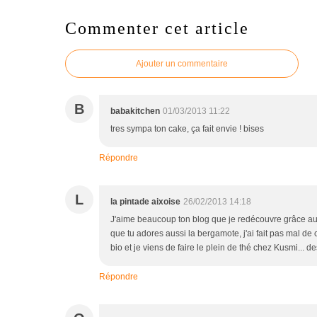
Commenter cet article
Ajouter un commentaire
B
babakitchen
01/03/2013 11:22
tres sympa ton cake, ça fait envie ! bises
Répondre
L
la pintade aixoise
26/02/2013 14:18
J'aime beaucoup ton blog que je redécouvre grâce au po
que tu adores aussi la bergamote, j'ai fait pas mal de
bio et je viens de faire le plein de thé chez Kusmi... d
Répondre