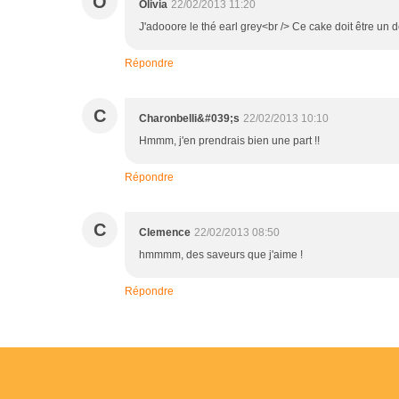
O
Olivia
22/02/2013 11:20
J'adooore le thé earl grey<br /> Ce cake doit être un d
Répondre
C
Charonbelli&#039;s
22/02/2013 10:10
Hmmm, j'en prendrais bien une part !!
Répondre
C
Clemence
22/02/2013 08:50
hmmmm, des saveurs que j'aime !
Répondre