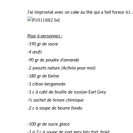
J’ai improvisé avec un cake au thé qui a fait fureur ici..
Pour 6 personnes :
-190 gr de sucre
-4 œufs
-90 gr de poudre d’amande
-2 yaourts nature (Activia pour moi)
-180 gr de farine
-1 citron bergamote
-1 c à café de feuille de russian Earl Grey
-½ sachet de levure chimique
-2 c à soupe de beurre fondu
-100 gr de sucre glace
-1 à 2 c à soupe de earl grey très fort, froid