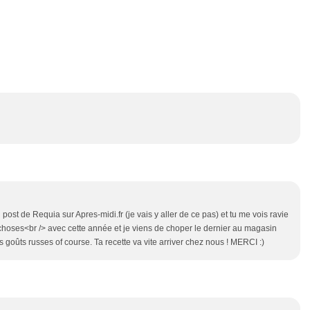
st de Requia sur Apres-midi.fr (je vais y aller de ce pas) et tu me vois ravie
 choses<br /> avec cette année et je viens de choper le dernier au magasin
es goûts russes of course. Ta recette va vite arriver chez nous ! MERCI :)