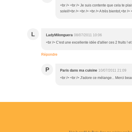
<br /> <br /> Je suis contente que cela te pla
soleil!<br /> <br /> <br /> A très bientot,<br /> 
L
LadyMilonguera
08/07/2011 10:06
<br /> C'est une excellente idée d'allier ces 2 fruits ! et
Répondre
P
Paris dans ma cuisine
10/07/2011 21:09
<br /> <br /> J'adore ce mélange... Merci beauc