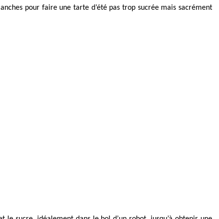
 blanches pour faire une tarte d’été pas trop sucrée mais sacrément
t le sucre, idéalement dans le bol d’un robot, jusqu’à obtenir une