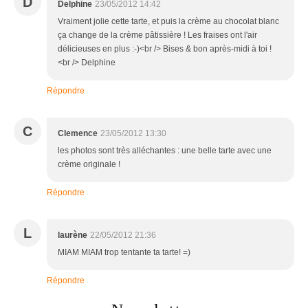
D
Delphine
23/05/2012 14:42
Vraiment jolie cette tarte, et puis la crème au chocolat blanc
ça change de la crème pâtissière ! Les fraises ont l'air
délicieuses en plus :-)<br /> Bises & bon après-midi à toi !
<br /> Delphine
Répondre
C
Clemence
23/05/2012 13:30
les photos sont très alléchantes : une belle tarte avec une
crème originale !
Répondre
L
laurène
22/05/2012 21:36
MIAM MIAM trop tentante ta tarte! =)
Répondre