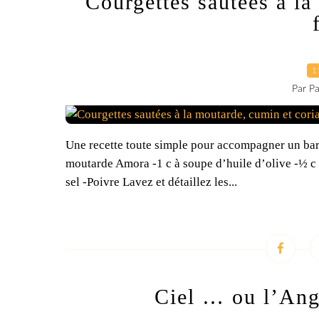
Courgettes sautées à la
1
Par Pa
Une recette toute simple pour accompagner un barb
moutarde Amora -1 c à soupe d’huile d’olive -½ c 
sel -Poivre Lavez et détaillez les...
Ciel … ou l’Ang