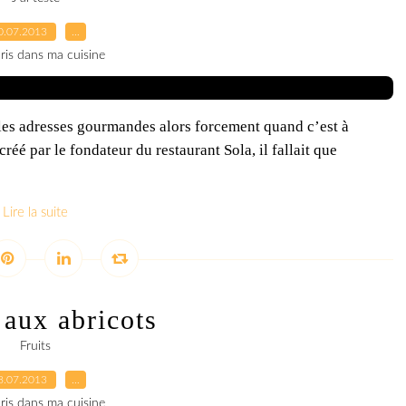
0.07.2013
…
ris dans ma cuisine
les adresses gourmandes alors forcement quand c’est à
réé par le fondateur du restaurant Sola, il fallait que
Lire la suite
 aux abricots
Fruits
8.07.2013
…
ris dans ma cuisine