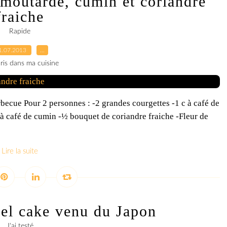
 moutarde, cumin et coriandre
fraiche
Rapide
1.07.2013
…
ris dans ma cuisine
ecue Pour 2 personnes : -2 grandes courgettes -1 c à café de
à café de cumin -½ bouquet de coriandre fraiche -Fleur de
Lire la suite
el cake venu du Japon
J'ai testé