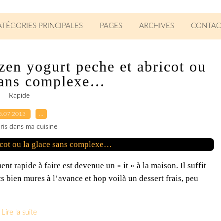
ATÉGORIES PRINCIPALES
PAGES
ARCHIVES
CONTAC
ozen yogurt peche et abricot ou
 sans complexe…
Rapide
5.07.2013
…
ris dans ma cuisine
ent rapide à faire est devenue un « it » à la maison. Il suffit
 bien mures à l’avance et hop voilà un dessert frais, peu
Lire la suite